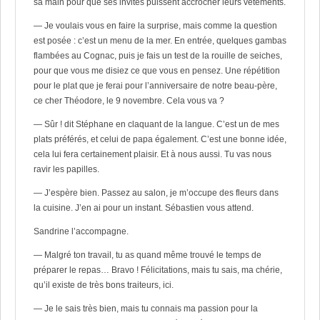
sa main pour que ses invités puissent accrocher leurs vêtements.
— Je voulais vous en faire la surprise, mais comme la question
est posée : c’est un menu de la mer. En entrée, quelques gambas
flambées au Cognac, puis je fais un test de la rouille de seiches,
pour que vous me disiez ce que vous en pensez. Une répétition
pour le plat que je ferai pour l’anniversaire de notre beau-père,
ce cher Théodore, le 9 novembre. Cela vous va ?
— Sûr ! dit Stéphane en claquant de la langue. C’est un de mes
plats préférés, et celui de papa également. C’est une bonne idée,
cela lui fera certainement plaisir. Et à nous aussi. Tu vas nous
ravir les papilles.
— J’espère bien. Passez au salon, je m’occupe des fleurs dans
la cuisine. J’en ai pour un instant. Sébastien vous attend.
Sandrine l’accompagne.
— Malgré ton travail, tu as quand même trouvé le temps de
préparer le repas… Bravo ! Félicitations, mais tu sais, ma chérie,
qu’il existe de très bons traiteurs, ici.
— Je le sais très bien, mais tu connais ma passion pour la