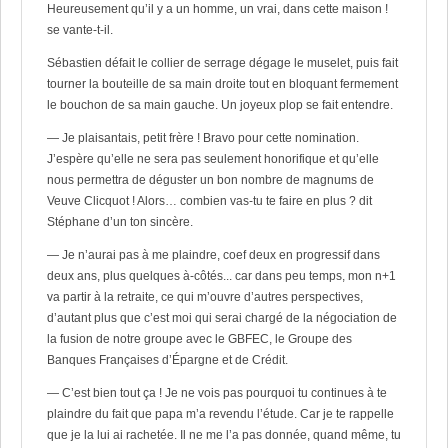
Heureusement qu’il y a un homme, un vrai, dans cette maison !
se vante-t-il.
Sébastien défait le collier de serrage dégage le muselet, puis fait
tourner la bouteille de sa main droite tout en bloquant fermement
le bouchon de sa main gauche. Un joyeux plop se fait entendre.
— Je plaisantais, petit frère ! Bravo pour cette nomination.
J’espère qu’elle ne sera pas seulement honorifique et qu’elle
nous permettra de déguster un bon nombre de magnums de
Veuve Clicquot ! Alors… combien vas-tu te faire en plus ? dit
Stéphane d’un ton sincère.
— Je n’aurai pas à me plaindre, coef deux en progressif dans
deux ans, plus quelques à-côtés... car dans peu temps, mon n+1
va partir à la retraite, ce qui m’ouvre d’autres perspectives,
d’autant plus que c’est moi qui serai chargé de la négociation de
la fusion de notre groupe avec le GBFEC, le Groupe des
Banques Françaises d’Épargne et de Crédit.
— C’est bien tout ça ! Je ne vois pas pourquoi tu continues à te
plaindre du fait que papa m’a revendu l’étude. Car je te rappelle
que je la lui ai rachetée. Il ne me l’a pas donnée, quand même, tu