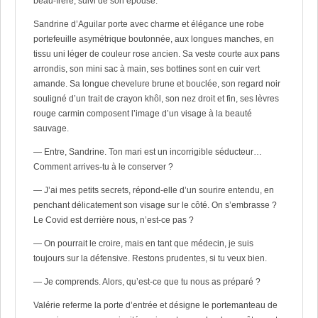
beau-frère, suivi de son épouse.
Sandrine d’Aguilar porte avec charme et élégance une robe
portefeuille asymétrique boutonnée, aux longues manches, en
tissu uni léger de couleur rose ancien. Sa veste courte aux pans
arrondis, son mini sac à main, ses bottines sont en cuir vert
amande. Sa longue chevelure brune et bouclée, son regard noir
souligné d’un trait de crayon khôl, son nez droit et fin, ses lèvres
rouge carmin composent l’image d’un visage à la beauté
sauvage.
— Entre, Sandrine. Ton mari est un incorrigible séducteur…
Comment arrives-tu à le conserver ?
— J’ai mes petits secrets, répond-elle d’un sourire entendu, en
penchant délicatement son visage sur le côté. On s’embrasse ?
Le Covid est derrière nous, n’est-ce pas ?
— On pourrait le croire, mais en tant que médecin, je suis
toujours sur la défensive. Restons prudentes, si tu veux bien.
— Je comprends. Alors, qu’est-ce que tu nous as préparé ?
Valérie referme la porte d’entrée et désigne le portemanteau de