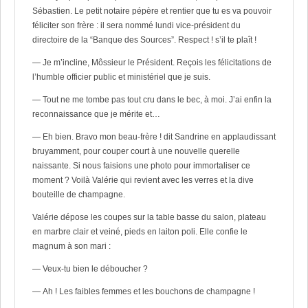
Sébastien. Le petit notaire pépère et rentier que tu es va pouvoir
féliciter son frère : il sera nommé lundi vice-président du
directoire de la “Banque des Sources”. Respect ! s’il te plaît !
— Je m’incline, Môssieur le Président. Reçois les félicitations de
l’humble officier public et ministériel que je suis.
— Tout ne me tombe pas tout cru dans le bec, à moi. J’ai enfin la
reconnaissance que je mérite et…
— Eh bien. Bravo mon beau-frère ! dit Sandrine en applaudissant
bruyamment, pour couper court à une nouvelle querelle
naissante. Si nous faisions une photo pour immortaliser ce
moment ? Voilà Valérie qui revient avec les verres et la dive
bouteille de champagne.
Valérie dépose les coupes sur la table basse du salon, plateau
en marbre clair et veiné, pieds en laiton poli. Elle confie le
magnum à son mari :
— Veux-tu bien le déboucher ?
— Ah ! Les faibles femmes et les bouchons de champagne !