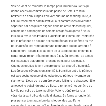
Valérie vient de remonter la rampe pour fauteuils roulants qui
donne accès au commissariat de police de Sète. C’est un
bâtiment de deux étages s’élevant sur une base triangulaire, à
l’allure résolument administrative, aux nombreuses ouvertures
séparées par des piliers alignés dans un ordre strict et régulier,
comme une compagnie de soldats assignés au garde-à-vous
lors de la revue des troupes. L’austérité de l’immeuble, renforcée
par la présence de solides grilles protégeant les fenêtres du rez-
de-chaussée, est rompue par une étonnante façade arrondie à
l’angle nord, faisant face au pont de la Bordigue qui enjambe le
canal Royal reliant l’étang de Thau à la Méditerranée. Le temps
est maussade aujourd’hui, presque froid, pour les locaux.
Quelques gouttes flottent encore dans l’air chargé d’humidité.
Les épisodes cévenols ont signifié la transition entre la période
estivale sèche et ensoleillée et la douce période hivernale qui
s’annonce. L’eau de la dernière averse fait luire la chaussée. Elle
a nettoyé le trottoir du quai de Bosc, a remplacé l’odeur âcre de
la ville par celle de terre mouillée. Valérie pénètre dans la
véranda faisant office de salle d’attente. Sa forme arrondie fait
plus penser à un aquarium dans lequel des captifs ne
cesseraient de tourner qu’à un lieu de vie agréable et convivial.