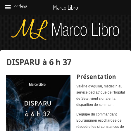
˂˂Menu
Marco Libro
DISPARU à 6 h 37
Présentation
Valérie d'Aguilar, médecin au
service pédiatrique de l'hôpital
de Sète, vient signaler la
disparition de son mari.
L'équipe du commandant
Bourguignon est chargée de
résoudre les circonstances de