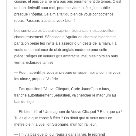
cuisine, et puis cela ne m’a pas pris énormément de temps. C’est
un bon dérivatif pour moi, pour me vider la tête, j’en oublie
presque l’hôpital. Cela m’a fait du bien de vous concocter ce
repas. Passons à côté, tu veux bien ?
Les confortables fauteuils capitonnés du salon les accueillent
chaleureusement. Sébastien d’Aguilar en chemise blanche et
pantalon beige les invite à s’asseoir d’un geste de la main. Il a
voulu une ambiance de club anglais moderne pour cette
pièce : sièges en velours gris anthracite, meubles noirs en bois
vernis, éclairage tamisé.
— Pour l’apéritif, je vous ai préparé un super mojito comme vous
les aimez, propose Valérie.
— Pas question ! “Veuve Clicquot, Carte Jaune” pour tous,
tranche autoritairement Sébastien, va chercher le magnum au
bas du frigo.
— Eh bien, frérot ! Un magnum de Veuve Clicquot ? Rien que ça !
Tu as quelque chose à fêter ? On dirait que tu veux nous en
mettre plein la vue ! dit Stéphane, d’un ton railleur.
— Il n’y a pas que toi qui réussis dans la vie, le reprend