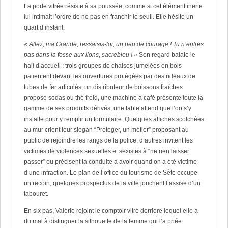
La porte vitrée résiste à sa poussée, comme si cet élément inerte
lui intimait l’ordre de ne pas en franchir le seuil. Elle hésite un
quart d’instant.
« Allez, ma Grande, ressaisis-toi, un peu de courage ! Tu n’entres
pas dans la fosse aux lions, sacrebleu ! »
Son regard balaie le
hall d’accueil : trois groupes de chaises jumelées en bois
patientent devant les ouvertures protégées par des rideaux de
tubes de fer articulés, un distributeur de boissons fraîches
propose sodas ou thé froid, une machine à café présente toute la
gamme de ses produits dérivés, une table attend que l’on s’y
installe pour y remplir un formulaire. Quelques affiches scotchées
au mur crient leur slogan “Protéger, un métier” proposant au
public de rejoindre les rangs de la police, d’autres invitent les
victimes de violences sexuelles et sexistes à “ne rien laisser
passer” ou précisent la conduite à avoir quand on a été victime
d’une infraction. Le plan de l’office du tourisme de Sète occupe
un recoin, quelques prospectus de la ville jonchent l’assise d’un
tabouret.
En six pas, Valérie rejoint le comptoir vitré derrière lequel elle a
du mal à distinguer la silhouette de la femme qui l’a priée