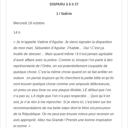
DISPARU à 6 h 37
1 / Valérie
Mercredi 18 octobre
14 h
« Je m’appelle Valérie d’Aguilar. Je viens signaler la disparition
de mon mari, Sébastien d’Aguilar. J’habite… Oui ! C’est ça.
Inutile de stresser… Mais quand même ! Il n’est jamais agréable
d’avoir affaire avec la police. Comme si, lorsque l’on parle à des
représentants de l’Ordre, on est potentiellement coupable de
quelque chose. C’est la même chose quand on se fait arrêter en
voiture : on pense toujours qu’ils cherchent la petite bête et qu’ils
vont trouver quelque chose comme une ampoule défectueuse,
un pneu un peu lisse ou une plaque illisible, LE défaut que l’on
n’a pas vu, LA règle que l’on n’a pas respectée… Quoi qu’il en
soit, je n’ai rien à me reprocher. Si je viens ici, c’est bien sur les
recommandations de ma belle-sœur dont le frère est procureur
de la République. On ne peut pas trouver mieux pour recevoir un
avis approprié. Allez ma Grande ! Prends une bonne inspiration
et sonne. »