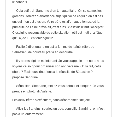
le connais.
— Cela suffit, dit Sandrine d’un ton autoritaire. On se calme, les
garçons ! Arrêtez d’aborder ce sujet qui fâche et qui n’en est pas
un, qui n’en est plus un. Votre père est d’un autre temps, où la
primauté de l’aîné prévalait, c’est ainsi, c’est fait, il faut l’accepter.
C’est lui le responsable de cette situation, et il est inutile, à l’âge
qu’il a, de lui en tenir rigueur.
— Facile à dire, quand on est la femme de l’aîné, rétorque
Sébastien, de nouveau prêt à en découdre.
— Il y a prescription maintenant. Je vous rappelle que nous nous
voyons ce soir pour organiser son anniversaire. On la fait, cette
photo ? Et si nous trinquions à la réussite de Sébastien ?
propose Sandrine.
— Sébastien, Stéphane, mettez-vous debout et trinquez. Je vous
prends en photo, dit Valérie.
Les deux frères s’exécutent, sans débordement de joie.
— Allez les frangins, souriez un peu, conseille Sandrine, on n’est
pas à un enterrement !