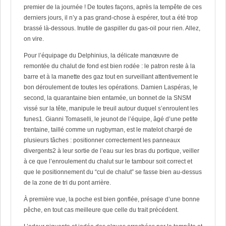
premier de la journée ! De toutes façons, après la tempête de ces
derniers jours, il n’y a pas grand-chose à espérer, tout a été trop
brassé là-dessous. Inutile de gaspiller du gas-oil pour rien. Allez,
on vire.
Pour l’équipage du Delphinius, la délicate manœuvre de
remontée du chalut de fond est bien rodée : le patron reste à la
barre et à la manette des gaz tout en surveillant attentivement le
bon déroulement de toutes les opérations. Damien Laspéras, le
second, la quarantaine bien entamée, un bonnet de la SNSM
vissé sur la tête, manipule le treuil autour duquel s’enroulent les
funes1. Gianni Tomaselli, le jeunot de l’équipe, âgé d’une petite
trentaine, taillé comme un rugbyman, est le matelot chargé de
plusieurs tâches : positionner correctement les panneaux
divergents2 à leur sortie de l’eau sur les bras du portique, veiller
à ce que l’enroulement du chalut sur le tambour soit correct et
que le positionnement du “cul de chalut” se fasse bien au-dessus
de la zone de tri du pont arrière.
À première vue, la poche est bien gonflée, présage d’une bonne
pêche, en tout cas meilleure que celle du trait précédent.