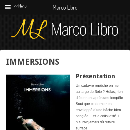
˂˂Menu
Marco Libro
IMMERSIONS
Présentation
Un cadavre repêché en mer
au large de Sète ? Hélas, rien
d’étonnant après une tempête.
Sauf que ce dernier est
enveloppé d’une bâche bien
sanglée… et le colis lesté. Il
n’aurait jamais dû refaire
surface.