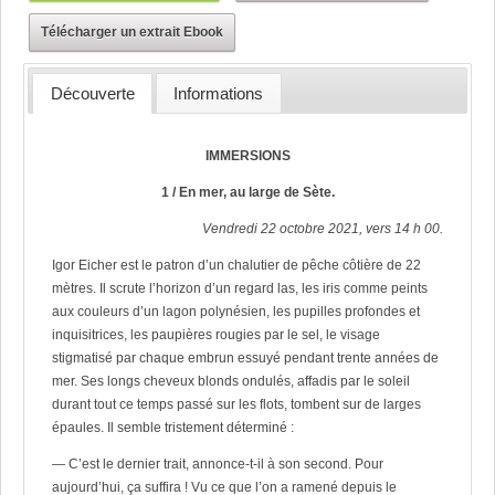
Télécharger un extrait Ebook
Découverte
Informations
IMMERSIONS
1 / En mer, au large de Sète.
Vendredi 22 octobre 2021, vers 14 h 00.
Igor Eicher est le patron d’un chalutier de pêche côtière de 22
mètres. Il scrute l’horizon d’un regard las, les iris comme peints
aux couleurs d’un lagon polynésien, les pupilles profondes et
inquisitrices, les paupières rougies par le sel, le visage
stigmatisé par chaque embrun essuyé pendant trente années de
mer. Ses longs cheveux blonds ondulés, affadis par le soleil
durant tout ce temps passé sur les flots, tombent sur de larges
épaules. Il semble tristement déterminé :
— C’est le dernier trait, annonce-t-il à son second. Pour
aujourd’hui, ça suffira ! Vu ce que l’on a ramené depuis le