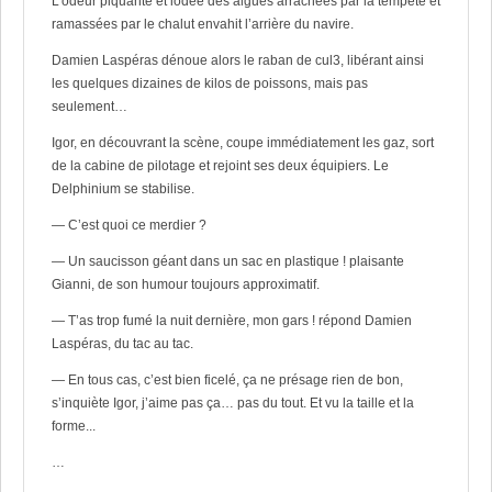
L’odeur piquante et iodée des algues arrachées par la tempête et
ramassées par le chalut envahit l’arrière du navire.
Damien Laspéras dénoue alors le raban de cul3, libérant ainsi
les quelques dizaines de kilos de poissons, mais pas
seulement…
Igor, en découvrant la scène, coupe immédiatement les gaz, sort
de la cabine de pilotage et rejoint ses deux équipiers. Le
Delphinium se stabilise.
— C’est quoi ce merdier ?
— Un saucisson géant dans un sac en plastique ! plaisante
Gianni, de son humour toujours approximatif.
— T’as trop fumé la nuit dernière, mon gars ! répond Damien
Laspéras, du tac au tac.
— En tous cas, c’est bien ficelé, ça ne présage rien de bon,
s’inquiète Igor, j’aime pas ça… pas du tout. Et vu la taille et la
forme...
…