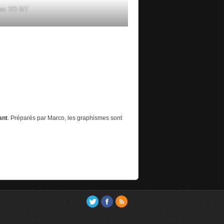
es 2/3 6/7
ant
. Préparés par Marco, les graphismes sont