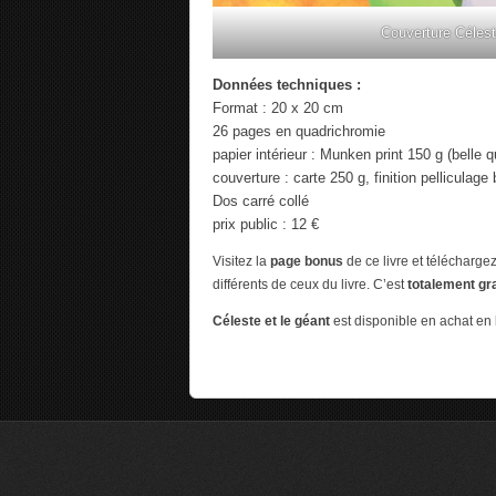
Couverture Célest
Données techniques :
Format : 20 x 20 cm
26 pages en quadrichromie
papier intérieur : Munken print 150 g (belle q
couverture : carte 250 g, finition pelliculage b
Dos carré collé
prix public : 12 €
Visitez la
page bonus
de ce livre et téléchargez
différents de ceux du livre. C’est
totalement gra
Céleste et le géant
est disponible en achat en 