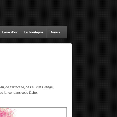
Livre d’or
La boutique
Bonus
nan
, de
Purificatio
, de
La Liste Orange
,
 se lancer dans cette tâche.