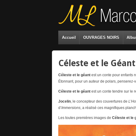
Accueil
OUVRAGES NOIRS
Albu
Céleste et le Géant
Céleste et le géant
est un conte pour enfants né
Étonnant, pour un auteur de polars, penserez-vo
Céleste et le géant
est un conte tendre sur le re
Jocelin
, le concepteur des couvertures de
L’Ho
d’
Immersions
, a réalisé ces magnifiques planch
Les toutes premières images de
Céleste et le 