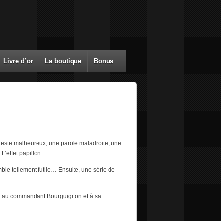
Livre d’or
La boutique
Bonus
este malheureux, une parole maladroite, une
 L’effet papillon…
ble tellement futile… Ensuite, une série de
ire au commandant Bourguignon et à sa