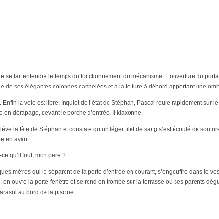
e se fait entendre le temps du fonctionnement du mécanisme. L’ouverture du porta
rée de ses élégantes colonnes cannelées et à la toiture à débord apportant une ombr
 Enfin la voie est libre. Inquiet de l’état de Stéphan, Pascal roule rapidement sur l
ge en dérapage, devant le porche d’entrée. Il klaxonne.
ève la tête de Stéphan et constate qu’un léger filet de sang s’est écoulé de son or
be en avant.
ce qu’il fout, mon père ?
elques mètres qui le séparent de la porte d’entrée en courant, s’engouffre dans le ves
e, en ouvre la porte-fenêtre et se rend en trombe sur la terrasse où ses parents dégu
arasol au bord de la piscine.