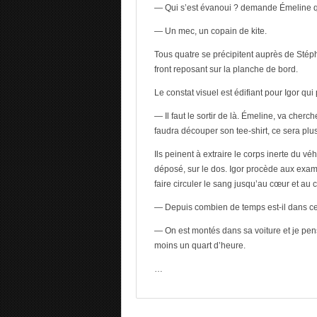
— Qui s’est évanoui ? demande Émeline qui 
— Un mec, un copain de kite.
Tous quatre se précipitent auprès de Stépha
front reposant sur la planche de bord.
Le constat visuel est édifiant pour Igor qu
— Il faut le sortir de là. Émeline, va cher
faudra découper son tee-shirt, ce sera plus f
Ils peinent à extraire le corps inerte du v
déposé, sur le dos. Igor procède aux exam
faire circuler le sang jusqu’au cœur et a
— Depuis combien de temps est-il dans cet
— On est montés dans sa voiture et je pense
moins un quart d’heure.
…