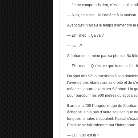
— Je ne comprends rien, c’est lui qui cond
— Non, c’est moi. Je l’amène à la maison.
Avant qu’il n’ait eu le temps d’entendre l
— Eh ! mec… Ça va ?
— j'ai…?
Stéphan ne termine pas sa phrase. Sa tête t
— Eh ! mec… Qu’est-ce que tu nous fais, l
Du spot des Véliplanchistes à son domicile,
l’avenue des Étangs sur sa droite et de s’
médecin, pourra examiner Stéphan. Un group
pour parcourir les 900 mètres du spot à so
Il arrête la 208 Peugeot rouge de Stéphan d
échappé. Il n’a pas d’autre solution que d
longues minutes s’écoulent. Pascal s’excit
Émeline se fait entendre par l’interphone.
— Oui ! Qui est là ?