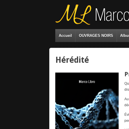
Accueil
OUVRAGES NOIRS
Albu
Hérédité
P
Qu
di
Au
dé
Év
pe