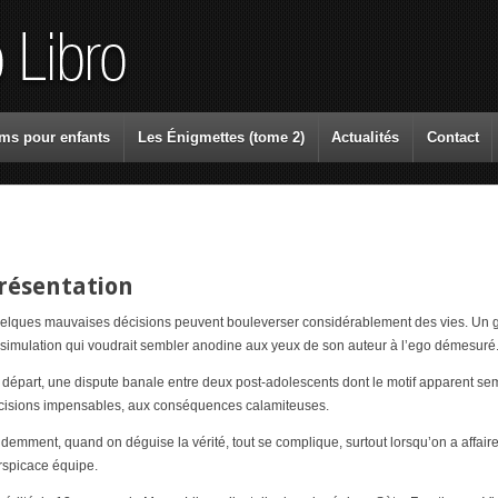
ms pour enfants
Les Énigmettes (tome 2)
Actualités
Contact
résentation
elques mauvaises décisions peuvent bouleverser considérablement des vies. Un g
ssimulation qui voudrait sembler anodine aux yeux de son auteur à l’ego démesuré.
 départ, une dispute banale entre deux post-adolescents dont le motif apparent sem
cisions impensables, aux conséquences calamiteuses.
idemment, quand on déguise la vérité, tout se complique, surtout lorsqu’on a affa
rspicace équipe.