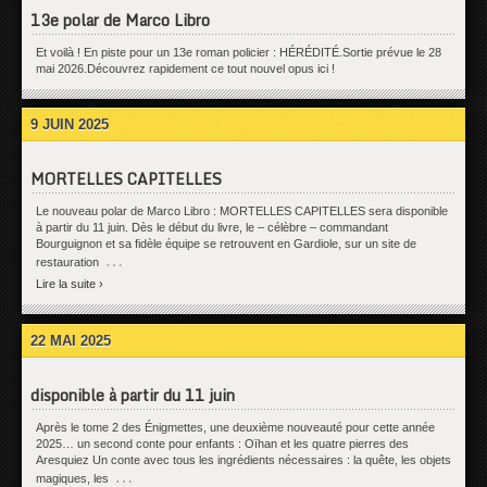
13e polar de Marco Libro
Et voilà ! En piste pour un 13e roman policier : HÉRÉDITÉ.Sortie prévue le 28
mai 2026.Découvrez rapidement ce tout nouvel opus ici !
9 JUIN 2025
MORTELLES CAPITELLES
Le nouveau polar de Marco Libro : MORTELLES CAPITELLES sera disponible
à partir du 11 juin. Dès le début du livre, le – célèbre – commandant
Bourguignon et sa fidèle équipe se retrouvent en Gardiole, sur un site de
…
restauration
Lire la suite ›
22 MAI 2025
disponible à partir du 11 juin
Après le tome 2 des Énigmettes, une deuxième nouveauté pour cette année
2025… un second conte pour enfants : Oïhan et les quatre pierres des
Aresquiez Un conte avec tous les ingrédients nécessaires : la quête, les objets
…
magiques, les