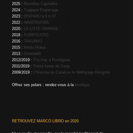
2025 :
Mortelles Capitelles
2024 :
Tragique Engrenage
2023 :
DISPARU à 6 h 37
2022 :
IMMERSIONS
2020 :
LA LISTE ORANGE
2018 :
PURIFICΛTIO
2016 :
TRAUMA3
2015 :
Média Motus
2013 :
Omerta69
2012/2019 :
Fric-frac à Frontignan
2011/2019 :
Treize lunes de Sang
2009/2019 :
L'Homme du Canal ou le Nettoyage Hongrois
Offrez ses polars : rendez-vous à la
boutique.
RETROUVEZ MARCO LIBRO en 2026