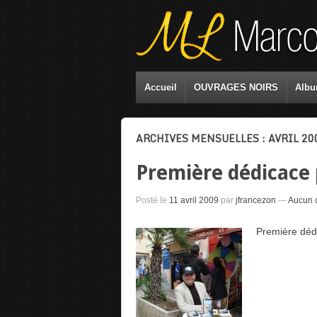
Accueil
OUVRAGES NOIRS
Albu
ARCHIVES MENSUELLES :
AVRIL 20
Première dédicace 
Posté le
11 avril 2009
par
jfrancezon
—
Aucun 
Première déd