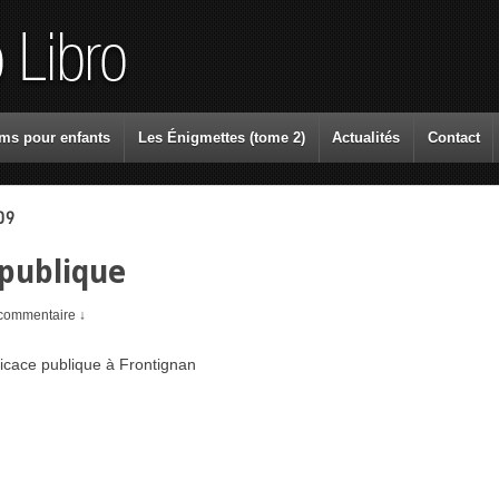
ms pour enfants
Les Énigmettes (tome 2)
Actualités
Contact
09
Co
publique
commentaire ↓
icace publique à Frontignan
Ar