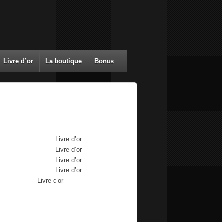
Livre d’or
La boutique
Bonus
mmentaires récents
Max Brousse
dans
Livre d’or
Max Brousse
dans
Livre d’or
Max Brousse
dans
Livre d’or
Max Brousse
dans
Livre d’or
Aurélia
dans
Livre d’or
chives