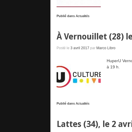
Publié dans
Actualités
À Vernouillet (28) l
Posté le
3 avril 2017
par
Marco Libro
HuperU Vernou
à 19 h.
Publié dans
Actualités
Lattes (34), le 2 avr