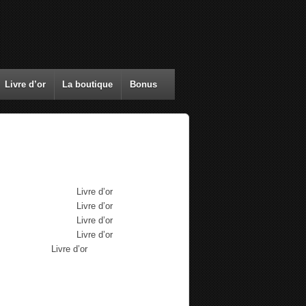
Livre d’or
La boutique
Bonus
mmentaires récents
Max Brousse
dans
Livre d’or
Max Brousse
dans
Livre d’or
Max Brousse
dans
Livre d’or
Max Brousse
dans
Livre d’or
Aurélia
dans
Livre d’or
chives