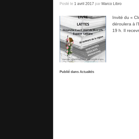
Posté le
1 avril 2017
par
Marco Libro
Invité du « C
déroulera à l
19 h. Il rece
Publié dans
Actualités