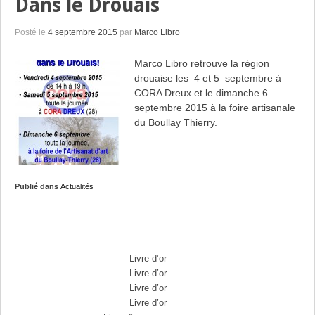
Dans le Drouais
Posté le
4 septembre 2015
par
Marco Libro
Marco Libro retrouve la région
drouaise les 4 et 5 septembre à
CORA Dreux et le dimanche 6
septembre 2015 à la foire artisanale
du Boullay Thierry.
Publié dans
Actualités
Commentaires récents
Max Brousse
dans
Livre d’or
Max Brousse
dans
Livre d’or
Max Brousse
dans
Livre d’or
Max Brousse
dans
Livre d’or